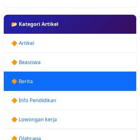
📂 Kategori Artikel
🔶 Artikel
🔶 Beasiswa
🔶 Berita
🔶 Info Pendidikan
🔶 Lowongan kerja
🔶 Olahraga