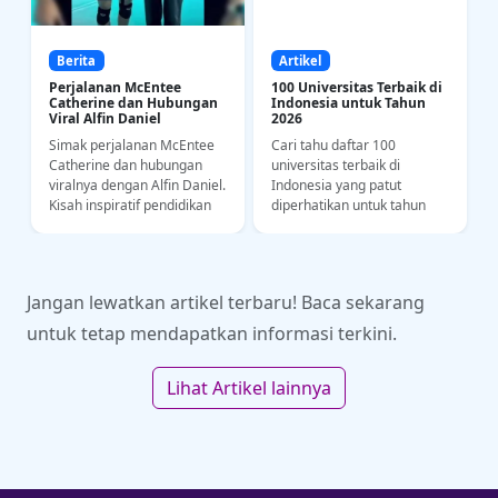
Berita
Artikel
Perjalanan McEntee
100 Universitas Terbaik di
Catherine dan Hubungan
Indonesia untuk Tahun
Viral Alfin Daniel
2026
Simak perjalanan McEntee
Cari tahu daftar 100
a
Catherine dan hubungan
universitas terbaik di
i
viralnya dengan Alfin Daniel.
Indonesia yang patut
Kisah inspiratif pendidikan
diperhatikan untuk tahun
bahasa dan kedisiplinan
2026. Yuk intip riwayat
olahraga di kancah SEA
akademi dan kampus
Games.
impianmu di sini!
Jangan lewatkan artikel terbaru! Baca sekarang
untuk tetap mendapatkan informasi terkini.
Lihat Artikel lainnya