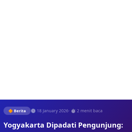
🕓 18 January 2026
· ⏱️ 2 menit baca
🔶 Berita
Yogyakarta Dipadati Pengunjung: