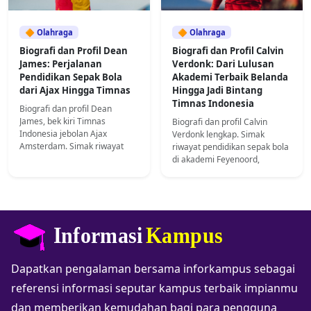
🔶 Olahraga
🔶 Olahraga
Biografi dan Profil Dean
Biografi dan Profil Calvin
James: Perjalanan
Verdonk: Dari Lulusan
Pendidikan Sepak Bola
Akademi Terbaik Belanda
dari Ajax Hingga Timnas
Hingga Jadi Bintang
Timnas Indonesia
Biografi dan profil Dean
James, bek kiri Timnas
Biografi dan profil Calvin
Indonesia jebolan Ajax
Verdonk lengkap. Simak
Amsterdam. Simak riwayat
riwayat pendidikan sepak bola
pendidikan sepak bola, karier
di akademi Feyenoord,
di Eredivisie, hingga proses
perjalanan karier di Eropa,
naturalisasi.
hingga menjadi bek andalan
Timnas Indonesia.
Dapatkan pengalaman bersama inforkampus sebagai
referensi informasi seputar kampus terbaik impianmu
dan memberikan kemudahan bagi para pengguna