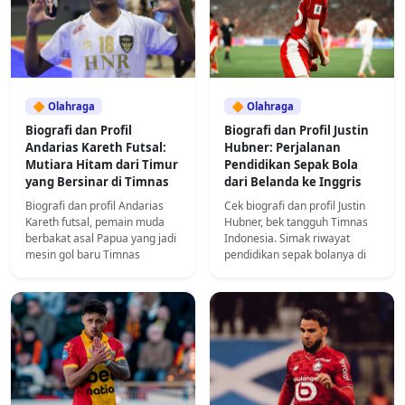
🔶 Olahraga
🔶 Olahraga
Biografi dan Profil
Biografi dan Profil Justin
Andarias Kareth Futsal:
Hubner: Perjalanan
Mutiara Hitam dari Timur
Pendidikan Sepak Bola
yang Bersinar di Timnas
dari Belanda ke Inggris
Biografi dan profil Andarias
Cek biografi dan profil Justin
Kareth futsal, pemain muda
Hubner, bek tangguh Timnas
berbakat asal Papua yang jadi
Indonesia. Simak riwayat
mesin gol baru Timnas
pendidikan sepak bolanya di
Indonesia. Simak pendidikan
akademi FC Den Bosch,
dan kariernya.
Wolves, hingga karier
profesionalnya.