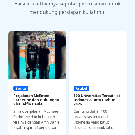
Baca artikel lainnya seputar perkuliahan untuk
mendukung persiapan kuliahmu.
Berita
Artikel
Perjalanan McEntee
100 Universitas Terbaik di
Catherine dan Hubungan
Indonesia untuk Tahun
Viral Alfin Daniel
2026
Simak perjalanan McEntee
Cari tahu daftar 100
a
Catherine dan hubungan
universitas terbaik di
i
viralnya dengan Alfin Daniel.
Indonesia yang patut
Kisah inspiratif pendidikan
diperhatikan untuk tahun
bahasa dan kedisiplinan
2026. Yuk intip riwayat