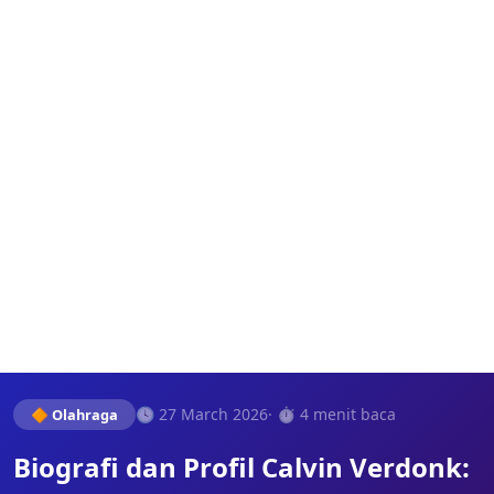
🕓 27 March 2026
· ⏱️ 4 menit baca
🔶 Olahraga
Biografi dan Profil Calvin Verdonk: