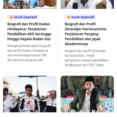
🔶 Sosok Inspiratif
🔶 Sosok Inspiratif
Biografi dan Profil Dadan
Biografi dan Profil
Hindayana: Perjalanan
Ginandjar Kartasasmita:
Pendidikan Ahli Serangga
Perjalanan Panjang
hingga Kepala Badan Gizi
Pendidikan dan Jejak
Akademisnya
Mengenal lebih dekat biografi
dan profil Dadan Hindayana,
Biografi dan profil Ginandjar
ahli entomologi lulusan IPB
Kartasasmita. Simak
dan Jerman yang pernah
perjalanan riwayat pendidikan
menjabat sebagai Kepala
lengkapnya dari ITB, Tokyo,
Badan Gizi Nasional.
hingga rentetan gelar Doktor
Kehormatan di sini!