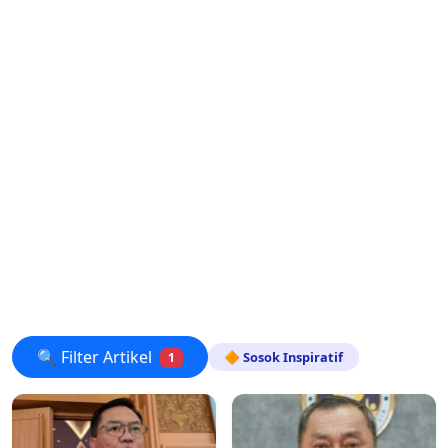
🔍 Filter Artikel
🔶 Sosok Inspiratif
1