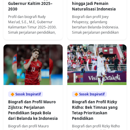
Gubernur Kaltim 2025–
hingga Jadi Pemain
2030
Naturalisasi Indonesia
Profil dan biografi Rudy
Biografi dan profil Joey
Mas’ud, S.E., M.E, Gubernur
Pelupessy, gelandang
Kalimantan Timur 2025–2030.
bertahan Belanda-Indonesia.
Simak perjalanan pendidikan,
Simak perjalanan pendidikan
karier, dan kiprahnya di dunia
sepak bola, akademi, hingga
politik dan bisnis.
karier profesionalnya.
🔶 Sosok Inspiratif
🔶 Sosok Inspiratif
Biografi dan Profil Mauro
Biografi dan Profil Rizky
Zijlstra: Perjalanan
Ridho: Bek Timnas yang
Pendidikan Sepak Bola
Tetap Prioritaskan
dari Belanda ke Indonesia
Pendidikan
Biografi dan profil Mauro
Biografi dan profil Rizky Ridho