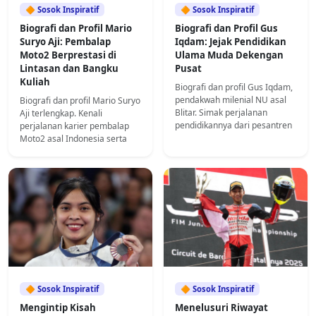
🔶 Sosok Inspiratif
🔶 Sosok Inspiratif
Biografi dan Profil Mario
Biografi dan Profil Gus
Suryo Aji: Pembalap
Iqdam: Jejak Pendidikan
Moto2 Berprestasi di
Ulama Muda Dekengan
Lintasan dan Bangku
Pusat
Kuliah
Biografi dan profil Gus Iqdam,
pendakwah milenial NU asal
Biografi dan profil Mario Suryo
Blitar. Simak perjalanan
Aji terlengkap. Kenali
pendidikannya dari pesantren
perjalanan karier pembalap
salaf hingga kuliah hukum di
Moto2 asal Indonesia serta
UNISBA.
riwayat pendidikannya di
Unesa hingga S-3.
🔶 Sosok Inspiratif
🔶 Sosok Inspiratif
Mengintip Kisah
Menelusuri Riwayat