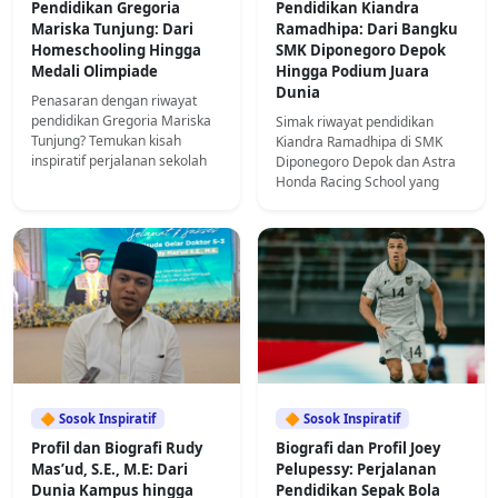
Pendidikan Gregoria
Pendidikan Kiandra
Mariska Tunjung: Dari
Ramadhipa: Dari Bangku
Homeschooling Hingga
SMK Diponegoro Depok
Medali Olimpiade
Hingga Podium Juara
Dunia
Penasaran dengan riwayat
pendidikan Gregoria Mariska
Simak riwayat pendidikan
Tunjung? Temukan kisah
Kiandra Ramadhipa di SMK
inspiratif perjalanan sekolah
Diponegoro Depok dan Astra
dan karier peraih medali
Honda Racing School yang
Olimpiade Paris 2024 ini
mengantarnya jadi juara dunia
balap.
🔶 Sosok Inspiratif
🔶 Sosok Inspiratif
Profil dan Biografi Rudy
Biografi dan Profil Joey
Mas’ud, S.E., M.E: Dari
Pelupessy: Perjalanan
Dunia Kampus hingga
Pendidikan Sepak Bola