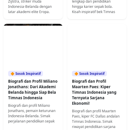
Zijlstra, striker muda
lengkap dari pendidikan
Indonesia-Belanda dengan
hingga karier sepak bola.
latar akademi elite Eropa.
Kisah inspiratif bek Timnas
Simak perjalanan pendidikan
Indonesia yang sukses di
sepak bolanya di sini.
lapangan dan kampus.
🔶 Sosok Inspiratif
🔶 Sosok Inspiratif
Biografi dan Profil Miliano
Biografi dan Profil
Jonathans: Dari Akademi
Maarten Paes: Kiper
Belanda hingga Siap Bela
Timnas Indonesia yang
Timnas Indonesia
Ternyata Sarjana
Ekonomi!
Biografi dan profil Miliano
Jonathans, pemain keturunan
Biografi dan profil Maarten
Indonesia-Belanda. Simak
Paes, kiper FC Dallas andalan
perjalanan pendidikan sepak
Timnas Indonesia. Simak
bola, karier, dan kiprahnya.
riwayat pendidikan sarjana