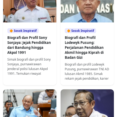
🔶 Sosok Inspiratif
🔶 Sosok Inspiratif
Biografi dan Profil Sony
Biografi dan Profil
Sonjaya: Jejak Pendidikan
Lodewyk Pusung:
dari Bandung hingga
Perjalanan Pendidikan
Akpol 1991
Akmil hingga Kiprah di
Badan Gizi
Simak biografi dan profil Sony
Sonjaya, purnawirawan
Biografi dan profil Lodewyk
jenderal polisi lulusan Akpol
Pusung, purnawirawan TNI AD
1991. Temukan riwayat
lulusan Akmil 1985. Simak
pendidikan dan perjalanan
rekam jejak pendidikan, karier
kariernya di sini!
militer, hingga kasus hukum
terbarunya.