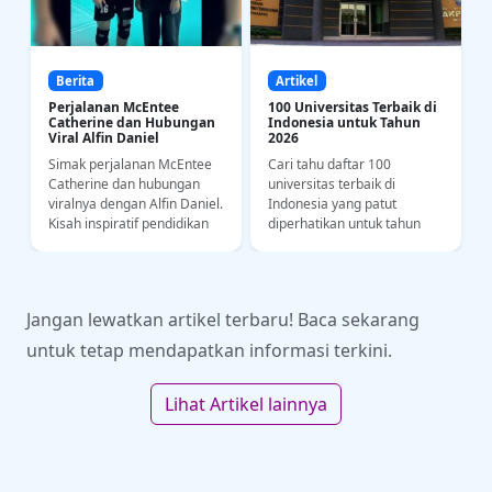
Berita
Artikel
Perjalanan McEntee
100 Universitas Terbaik di
Catherine dan Hubungan
Indonesia untuk Tahun
Viral Alfin Daniel
2026
Simak perjalanan McEntee
Cari tahu daftar 100
a
Catherine dan hubungan
universitas terbaik di
i
viralnya dengan Alfin Daniel.
Indonesia yang patut
Kisah inspiratif pendidikan
diperhatikan untuk tahun
bahasa dan kedisiplinan
2026. Yuk intip riwayat
olahraga di kancah SEA
akademi dan kampus
Games.
impianmu di sini!
Jangan lewatkan artikel terbaru! Baca sekarang
untuk tetap mendapatkan informasi terkini.
Lihat Artikel lainnya