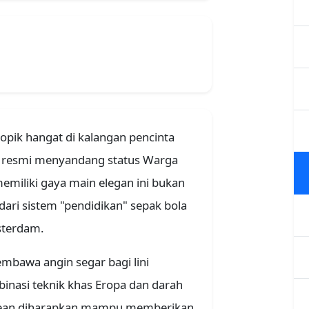
topik hangat di kalangan pencinta
 ia resmi menyandang status Warga
miliki gaya main elegan ini bukan
dari sistem "pendidikan" sepak bola
msterdam.
embawa angin segar bagi lini
nasi teknik khas Eropa dan darah
 Dean diharapkan mampu memberikan