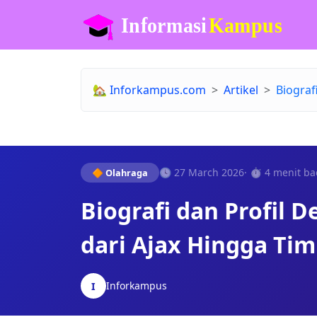
🏡
Inforkampus.com
Artikel
Biograf
🕓 27 March 2026
· ⏱️ 4 menit ba
🔶 Olahraga
Biografi dan Profil 
dari Ajax Hingga Ti
Inforkampus
I