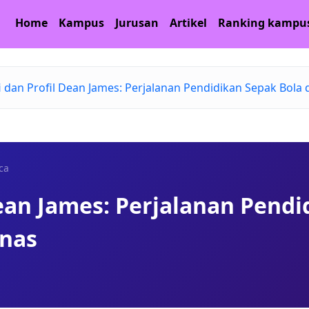
Home
Kampus
Jurusan
Artikel
Ranking kampu
i dan Profil Dean James: Perjalanan Pendidikan Sepak Bola 
ca
Dean James: Perjalanan Pend
mnas