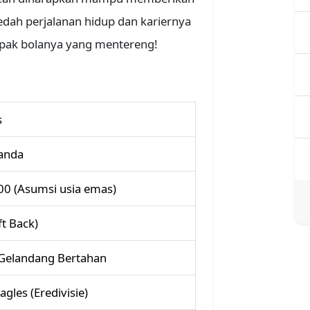
a bedah perjalanan hidup dan kariernya
epak bolanya yang mentereng!
s
landa
00 (Asumsi usia emas)
ft Back)
, Gelandang Bertahan
gles (Eredivisie)