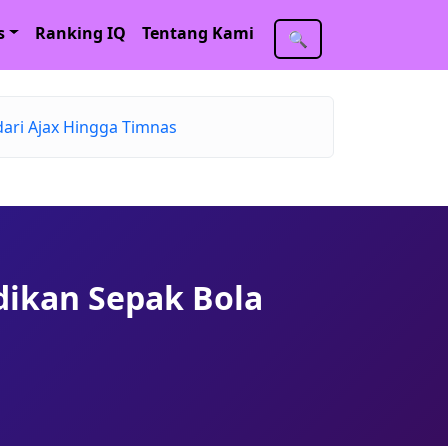
s
Ranking IQ
Tentang Kami
🔍
dari Ajax Hingga Timnas
idikan Sepak Bola