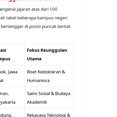
enai jajaran atas dari 100
dalah tabel beberapa kampus negeri
 bertengger di posisi puncak berkat
asi
Fokus Keunggulan
mpus
Utama
ok, Jawa
Riset Kedokteran &
at
Humaniora
man,
Sains Sosial & Budaya
yakarta
Akademik
ndung,
Rekayasa Teknologi &