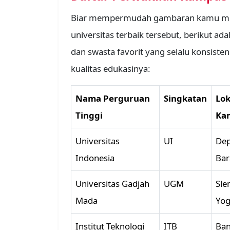
Biar mempermudah gambaran kamu meng
universitas terbaik tersebut, berikut a
dan swasta favorit yang selalu konsisten
kualitas edukasinya:
Nama Perguruan
Singkatan
Lok
Tinggi
Ka
Universitas
UI
Dep
Indonesia
Bar
Universitas Gadjah
UGM
Sle
Mada
Yog
Institut Teknologi
ITB
Ba