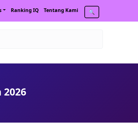
s
Ranking IQ
Tentang Kami
🔍
n 2026