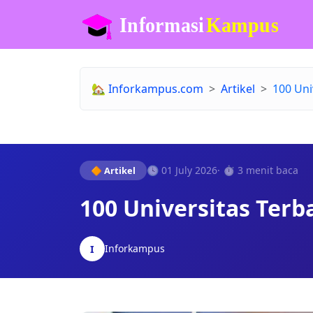
🏡
Inforkampus.com
Artikel
100 Uni
🕓 01 July 2026
· ⏱️ 3 menit baca
🔶 Artikel
100 Universitas Terb
Inforkampus
I