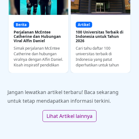
Berita
Artikel
Perjalanan McEntee
100 Universitas Terbaik di
Catherine dan Hubungan
Indonesia untuk Tahun
Viral Alfin Daniel
2026
Simak perjalanan McEntee
Cari tahu daftar 100
a
Catherine dan hubungan
universitas terbaik di
i
viralnya dengan Alfin Daniel.
Indonesia yang patut
Kisah inspiratif pendidikan
diperhatikan untuk tahun
bahasa dan kedisiplinan
2026. Yuk intip riwayat
olahraga di kancah SEA
akademi dan kampus
Games.
impianmu di sini!
Jangan lewatkan artikel terbaru! Baca sekarang
untuk tetap mendapatkan informasi terkini.
Lihat Artikel lainnya