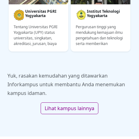
Universitas PGRI
Institut Teknologi
Yogyakarta
Yogyakarta
Tentang Universitas PGRI
Pergurusan tinggi yang
Yogyakarta (UPY) status
mendukung kemajuan ilmu
,
universitas, singkatan,
pengetahuan dan teknologi
akreditasi, jurusan, biaya
serta memberikan
kuliah, lokasi kampus.
konstribusi kepada bangsa
Informasi untuk calon
Indonesia dalam bidang
mahasiswa UPY
industri dan ekonomi
Yuk, rasakan kemudahan yang ditawarkan
Inforkampus untuk membantu Anda menemukan
kampus idaman.
Lihat kampus lainnya