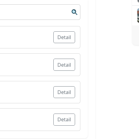
ersitas Sahid
 Universitas Sahid untuk program
udahan yang bisa kamu dapatkan