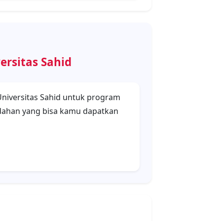
ah di Universitas Sahid
an Persyaratan Dokumen
us mengisi formulir pendaftaran
 jenjang, gelombang, lokasi kampus,
ran Biaya Formulir sebesar
embayar formulir, calon mahasiswa
rikut dalam format .pdf dengan