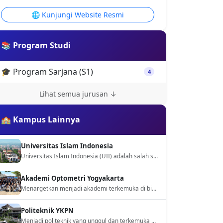
Politeknik YKPN
Menjadi politeknik yang unggul dan terkemuka di tingkat nasional dalam menyelenggarakan pendidikan vokasi bidang bisnis dan akuntansi yang berorientasi pada kebutuhan industri dan berwawasan global
Politeknik Kesehatan TNI AU Adisutjipto
Politeknik Kesehatan TNI AU Adisutjipto memiliki visi untuk menjadi institusi pendidikan terdepan dalam menghasilkan tenaga kesehatan yang kompeten dan profesional, khususnya dalam bidang ilmu kesehatan terapan dengan fokus pada kesehatan penerbangan.
Lihat Semua Kampus →