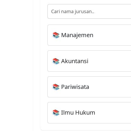
💰 Informasi Biaya Kuliah
Berapa biaya kuliah di Univ
Berikut informasi rincian biaya kuliah
Diploma III dan Sarjana. Banyak kem
setelah menjadi mahasiswa Usahid.
Rincian Biaya Kuliah