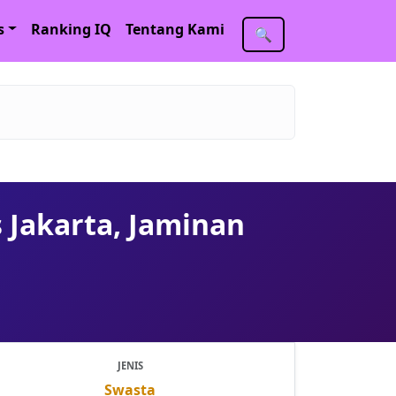
s
Ranking IQ
Tentang Kami
🔍
s Jakarta, Jaminan
JENIS
Swasta