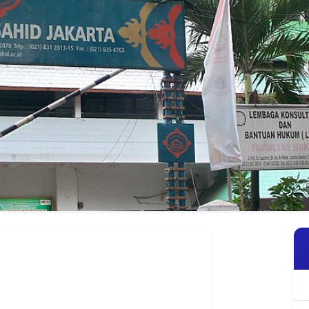
uruan tinggi Swasta
yang
as Sahid
di jantung bisnis Jakarta Selatan.