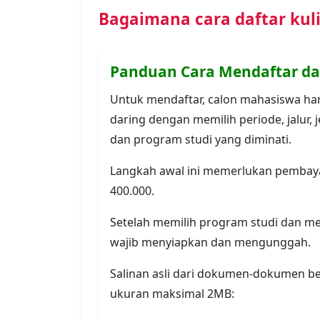
ukuran maksimal 2MB:
Pas Foto Berwarna (Wajib Upload)
KTP Calon Mahasiswa / Resi (Asli) 
Akte Kelahiran / Surat Keterangan L
Kartu Keluarga (KK) (Asli) (Wajib U
Rapor Sekolah (Wajib Upload)
Ijazah / Surat Keterangan Lulus (As
Surat Keterangan Hasil Ujian Nas
Lulusan 2020 ke bawah) (Wajib Up
KTP Ibu (Wajib Upload)
Setelah semua dokumen diunggah dan 
benar, calon mahasiswa dapat meneka
proses pendaftaran.