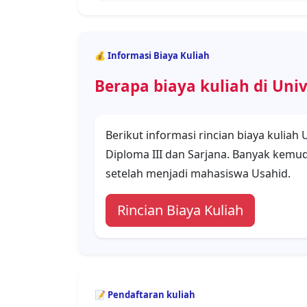
📝 Pendaftaran kuliah
Bagaimana cara daftar kuli
Panduan Cara Mendaftar d
Untuk mendaftar, calon mahasiswa har
daring dengan memilih periode, jalur,
dan program studi yang diminati.
Langkah awal ini memerlukan pembaya
400.000.
Setelah memilih program studi dan m
wajib menyiapkan dan mengunggah.
Salinan asli dari dokumen-dokumen be