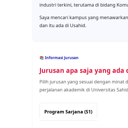
📚 Manajemen
📚 Akuntansi
📚 Pariwisata
📚 Ilmu Hukum