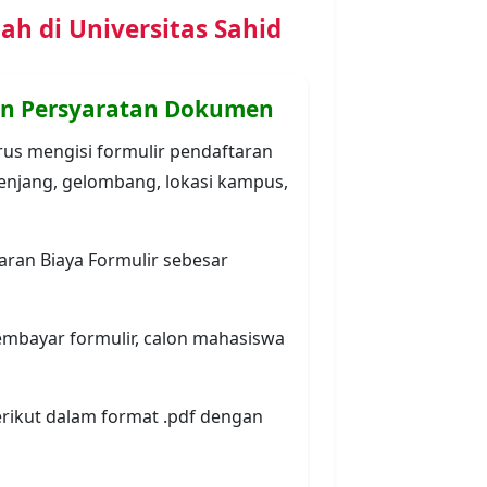
(Wajib Upload)
ahir (Asli) (Wajib Upload)
pload)
li) (Wajib Upload)
ional (SKHUN) (Khusus untuk
load)
detail pendaftaran dipastikan
n tombol 'Ya' untuk menyelesaikan