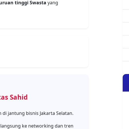
 langsung ke networking dan tren
unikasi dan Pariwisata.
ingkungan profesional yang nyata,
i Universitas Sahid
 dan bakatmu untuk memulai
.