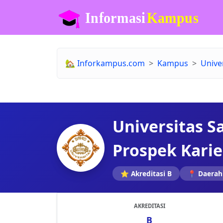
🏡
Inforkampus.com
Kampus
Unive
Universitas Sa
Prospek Kari
⭐ Akreditasi B
📍 Daerah
AKREDITASI
B