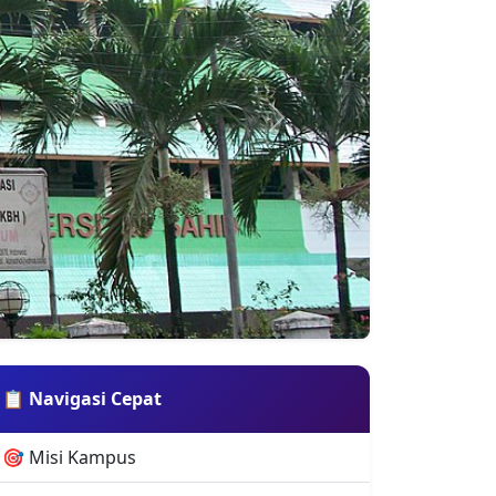
🎯 Misi Kampus
♻️ Keunggulan
📚 Program Studi
💰 Biaya Kuliah
📝 Pendaftaran
📞 Kontak
🗺️ Lokasi
🏛️ Info Singkat
Akreditasi
⭐ B
Jenis
🏛️ Swasta