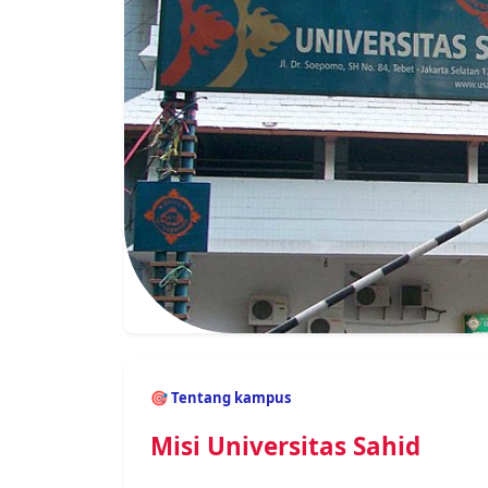
Misi Universitas Sahid
Universitas Sahid adalah salah satu
perg
terkemuka di Indonesia.
📤 BAGIKAN HALAMAN INI
♻️ Keunggulan kampus
Mengapa memilih Universit
Memilih Usahid berarti memilih berkuliah 