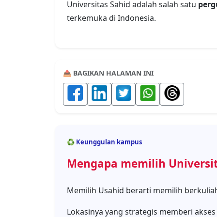
Lokasinya yang strategis memberi akses
industri terkini, terutama di bidang Kom
Saya mencari kampus yang menawarkan l
dan itu ada di Usahid.
📚 Informasi Jurusan
Jurusan apa saja yang ada d
Pilih jurusan yang sesuai dengan minat
perjalanan akademik di Universitas Sahid
Program Sarjana (S1)