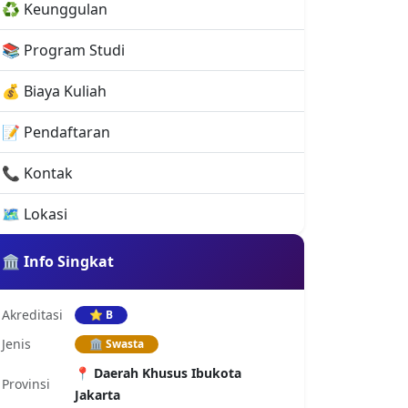
📍 Daerah Khusus Ibukota
Provinsi
Jakarta
🌐 Kunjungi Website Resmi
📚 Program Studi
🎓 Program Sarjana (S1)
4
Lihat semua jurusan ↓
🏫 Kampus Lainnya
Universitas Islam Indonesia
Universitas Islam Indonesia (UII) adalah salah satu perguruan tinggi swasta terkemuka di Indonesia yang kerap menjadi pilihan favorit calon mahasiswa. Artikel ini akan mengupas tuntas berbagai aspek penting mengenai UII, mulai dari statusnya, lokasi, biaya kuliah, jurusan, sistem penilaian, hingga reputasinya di kancah nasional maupun internasional
Akademi Optometri Yogyakarta
Menargetkan menjadi akademi terkemuka di bidang optometri yang profesional, berprestasi, berlandaskan nilai-nilai religius, serta berjiwa wirausaha di Yogyakarta pada tahun 2032.