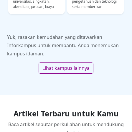
,
universitas, singkatan,
pengetahuan dan teknologi
akreditasi, jurusan, biaya
serta memberikan
kuliah, lokasi kampus.
konstribusi kepada bangsa
Informasi untuk calon
Indonesia dalam bidang
mahasiswa UPY
industri dan ekonomi
Yuk, rasakan kemudahan yang ditawarkan
Inforkampus untuk membantu Anda menemukan
kampus idaman.
Lihat kampus lainnya
Artikel Terbaru untuk Kamu
Baca artikel seputar perkuliahan untuk mendukung