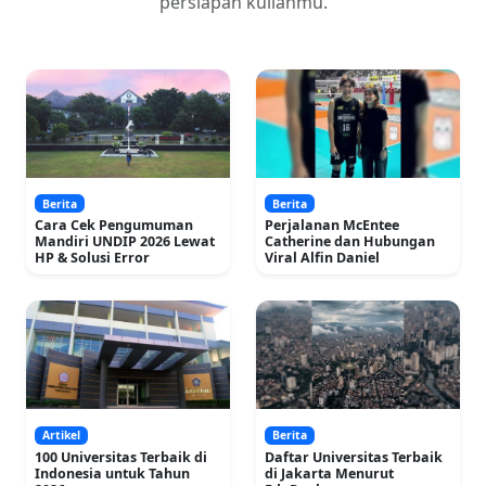
persiapan kuliahmu.
Berita
Berita
Cara Cek Pengumuman
Perjalanan McEntee
Mandiri UNDIP 2026 Lewat
Catherine dan Hubungan
HP & Solusi Error
Viral Alfin Daniel
Artikel
Berita
100 Universitas Terbaik di
Daftar Universitas Terbaik
Indonesia untuk Tahun
di Jakarta Menurut