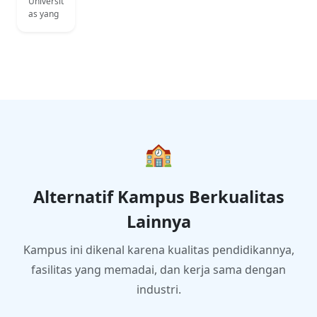
Universit
as yang
unggul
dalam
pengem
bangan
ilmu
pengeta
huan
dan
teknolog
i dengan
🏫
berlanda
skan
nilai-nilai
Alternatif Kampus Berkualitas
Islam
untuk
Lainnya
kemasla
hatan
umat.
Kampus ini dikenal karena kualitas pendidikannya,
fasilitas yang memadai, dan kerja sama dengan
industri.