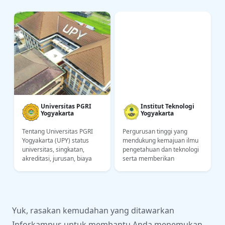
Universitas PGRI
Institut Teknologi
Yogyakarta
Yogyakarta
Tentang Universitas PGRI
Pergurusan tinggi yang
Yogyakarta (UPY) status
mendukung kemajuan ilmu
,
universitas, singkatan,
pengetahuan dan teknologi
akreditasi, jurusan, biaya
serta memberikan
kuliah, lokasi kampus.
konstribusi kepada bangsa
Informasi untuk calon
Indonesia dalam bidang
mahasiswa UPY
industri dan ekonomi
Yuk, rasakan kemudahan yang ditawarkan
Inforkampus untuk membantu Anda menemukan