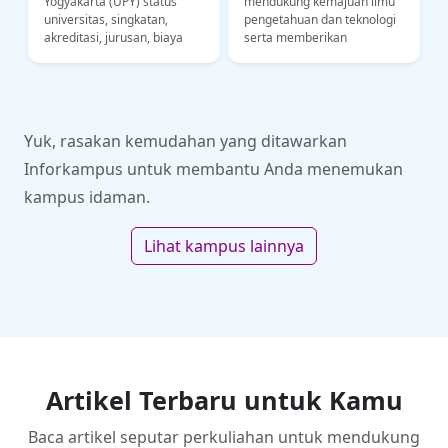
Yogyakarta (UPY) status
mendukung kemajuan ilmu
,
universitas, singkatan,
pengetahuan dan teknologi
akreditasi, jurusan, biaya
serta memberikan
kuliah, lokasi kampus.
konstribusi kepada bangsa
Informasi untuk calon
Indonesia dalam bidang
mahasiswa UPY
industri dan ekonomi
Yuk, rasakan kemudahan yang ditawarkan
Inforkampus untuk membantu Anda menemukan
kampus idaman.
Lihat kampus lainnya
Artikel Terbaru untuk Kamu
Baca artikel seputar perkuliahan untuk mendukung