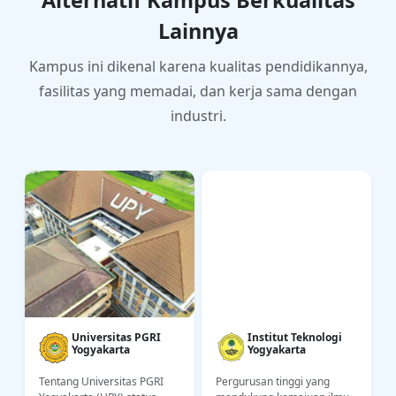
nal yang
an yang
Lainnya
kompete
kompete
n,
n serta
berinteg
beretika
Kampus ini dikenal karena kualitas pendidikannya,
ritas,
pada
fasilitas yang memadai, dan kerja sama dengan
serta
tahun
berlanda
2030.
industri.
skan
nilai
spiritual
dan
budaya.
Universitas PGRI
Institut Teknologi
Yogyakarta
Yogyakarta
Tentang Universitas PGRI
Pergurusan tinggi yang