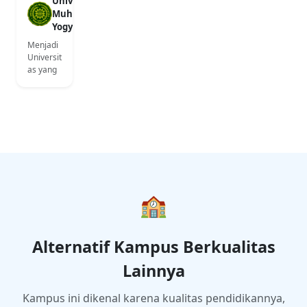
Universitas
Muhammadiyah
Yogyakarta
Menjadi
Universit
as yang
unggul
dalam
pengem
bangan
ilmu
pengeta
huan
dan
teknolog
i dengan
🏫
berlanda
skan
nilai-nilai
Alternatif Kampus Berkualitas
Islam
untuk
Lainnya
kemasla
hatan
umat.
Kampus ini dikenal karena kualitas pendidikannya,