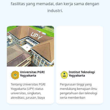
fasilitas yang memadai, dan kerja sama dengan
industri.
Universitas PGRI
Institut Teknologi
Yogyakarta
Yogyakarta
Tentang Universitas PGRI
Pergurusan tinggi yang
Yogyakarta (UPY) status
mendukung kemajuan ilmu
,
universitas, singkatan,
pengetahuan dan teknologi
akreditasi, jurusan, biaya
serta memberikan
kuliah, lokasi kampus.
konstribusi kepada bangsa
Informasi untuk calon
Indonesia dalam bidang