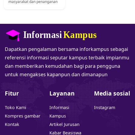
masyarakat dan penanganan
masalah sosial. Lulusan S1
Pembangunan Sosial memiliki
prospek kerja yang
menjanjikan di bidang sosial,
pemerintahan, dan organisasi.
Dapatkan pengalaman bersama inforkampus sebagai
referensi informasi seputar kampus terbaik impianmu
dan memberikan kemudahan bagi para pengguna
untuk mengakses kapanpun dan dimanapun
Fitur
Layanan
Media sosial
Toko Kami
Informasi
Instagram
Kompres gambar
Kampus
Kontak
Artikel Jurusan
Kabar Beasiswa