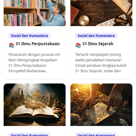
Sosial dan Humaniora
Sosial dan Humaniora
S1 Ilmu Perpustakaan
S1 Ilmu Sejarah
📚
📚
Penasaran dengan jurusan ini?
Tertarik menjelajahi lorong
Mari Mengungkap Keajaiban
waktu peradaban manusia?
S1 Ilmu Perpustakaan:
Simak panduan lengkap kuliah
Perspektif Mahasiswa.
S1 Ilmu Sejarah, mulai dari
Temukan info gelar S.IP, mata
gelar S.Hum, mata kuliah,
kuliah, durasi studi, hingga
jumlah SKS, hingga prospek
prospek karir di era digital
karir yang menjanjikan di sini.
yang sangat menjanjikan!
Sosial dan Humaniora
Sosial dan Humaniora