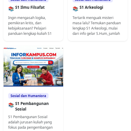
S1 Ilmu Filsafat
S1 Arkeologi
📚
📚
Ingin mengasah logika,
Tertarik menguak misteri
pemikiran kritis, dan
masa lalu? Temukan panduan
kebijaksanaan? Pelajari
lengkap S1 Arkeologi, mulai
panduan lengkap kuliah S1
dari info gelar S.Hum, jumlah
Ilmu Filsafat di sini, mulai dari
SKS, durasi studi, konsentrasi,
info gelar S.Fil, mata kuliah,
mata kuliah, hingga peluang
SKS, hingga prospek karir
karir dan tokoh arkeolog yang
menjanjikan.
sukses.
Sosial dan Humaniora
S1 Pembangunan
📚
Sosial
S1 Pembangunan Sosial
adalah jurusan kuliah yang
fokus pada pengembangan