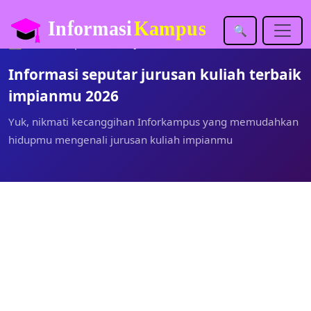
🔍
🏡
Inforkampus.com
Jurusan
Informasi seputar jurusan kuliah terbaik
impianmu 2026
Yuk, nikmati kecanggihan Inforkampus yang memudahkan
hidupmu mengenali jurusan kuliah impianmu