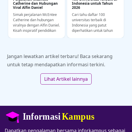
Catherine dan Hubungan
Indonesia untuk Tahun
Viral Alfin Daniel
2026
Simak perjalanan McEntee
Cari tahu daftar 100
a
Catherine dan hubungan
universitas terbaik di
i
viralnya dengan Alfin Daniel.
Indonesia yang patut
Kisah inspiratif pendidikan
diperhatikan untuk tahun
bahasa dan kedisiplinan
2026. Yuk intip riwayat
olahraga di kancah SEA
akademi dan kampus
Games.
impianmu di sini!
Jangan lewatkan artikel terbaru! Baca sekarang
untuk tetap mendapatkan informasi terkini.
Lihat Artikel lainnya
Dapatkan pengalaman bersama inforkampus sebagai