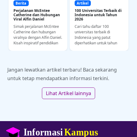
Berita
Artikel
Perjalanan McEntee
100 Universitas Terbaik di
Catherine dan Hubungan
Indonesia untuk Tahun
Viral Alfin Daniel
2026
Simak perjalanan McEntee
Cari tahu daftar 100
a
Catherine dan hubungan
universitas terbaik di
i
viralnya dengan Alfin Daniel.
Indonesia yang patut
Kisah inspiratif pendidikan
diperhatikan untuk tahun
bahasa dan kedisiplinan
2026. Yuk intip riwayat
olahraga di kancah SEA
akademi dan kampus
Games.
impianmu di sini!
Jangan lewatkan artikel terbaru! Baca sekarang
untuk tetap mendapatkan informasi terkini.
Lihat Artikel lainnya