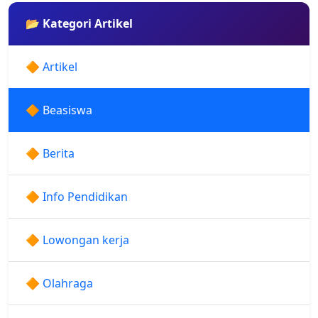
📂 Kategori Artikel
🔶 Artikel
🔶 Beasiswa
🔶 Berita
🔶 Info Pendidikan
🔶 Lowongan kerja
🔶 Olahraga