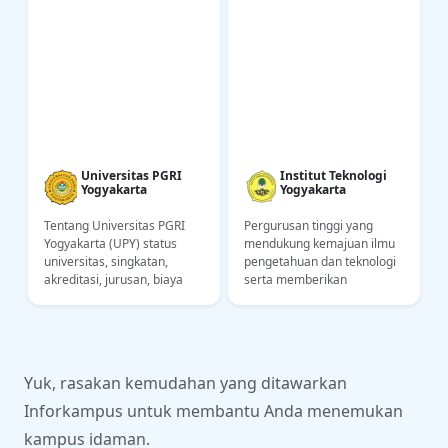
Universitas PGRI
Institut Teknologi
Yogyakarta
Yogyakarta
Tentang Universitas PGRI
Pergurusan tinggi yang
Yogyakarta (UPY) status
mendukung kemajuan ilmu
,
universitas, singkatan,
pengetahuan dan teknologi
akreditasi, jurusan, biaya
serta memberikan
kuliah, lokasi kampus.
konstribusi kepada bangsa
Informasi untuk calon
Indonesia dalam bidang
mahasiswa UPY
industri dan ekonomi
Yuk, rasakan kemudahan yang ditawarkan
Inforkampus untuk membantu Anda menemukan
kampus idaman.