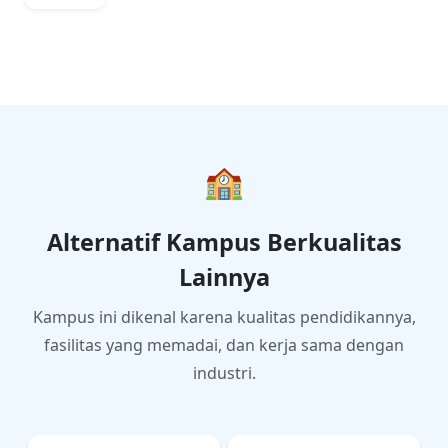
Pusat
keunggu
lan pada
spesifika
si
Kedirgan
taraan
pada
target
tahun
🏫
2025
Alternatif Kampus Berkualitas
Lainnya
Kampus ini dikenal karena kualitas pendidikannya,
fasilitas yang memadai, dan kerja sama dengan
industri.