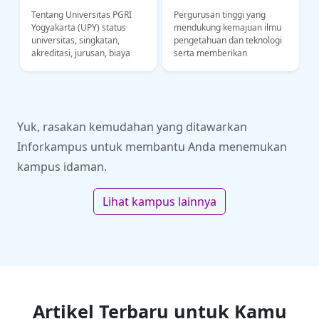
Tentang Universitas PGRI
Pergurusan tinggi yang
Yogyakarta (UPY) status
mendukung kemajuan ilmu
,
universitas, singkatan,
pengetahuan dan teknologi
akreditasi, jurusan, biaya
serta memberikan
kuliah, lokasi kampus.
konstribusi kepada bangsa
Informasi untuk calon
Indonesia dalam bidang
mahasiswa UPY
industri dan ekonomi
Yuk, rasakan kemudahan yang ditawarkan
Inforkampus untuk membantu Anda menemukan
kampus idaman.
Lihat kampus lainnya
Artikel Terbaru untuk Kamu