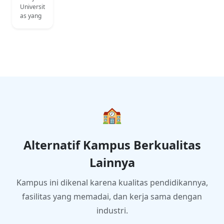
Universit
as yang
unggul
dalam
pengem
bangan
ilmu
pengeta
huan
dan
teknolog
i dengan
🏫
berlanda
skan
nilai-nilai
Alternatif Kampus Berkualitas
Islam
untuk
Lainnya
kemasla
hatan
umat.
Kampus ini dikenal karena kualitas pendidikannya,
fasilitas yang memadai, dan kerja sama dengan
industri.