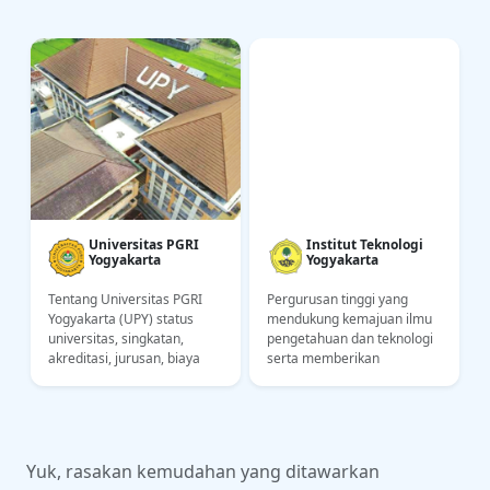
Universitas PGRI
Institut Teknologi
Yogyakarta
Yogyakarta
Tentang Universitas PGRI
Pergurusan tinggi yang
Yogyakarta (UPY) status
mendukung kemajuan ilmu
,
universitas, singkatan,
pengetahuan dan teknologi
akreditasi, jurusan, biaya
serta memberikan
kuliah, lokasi kampus.
konstribusi kepada bangsa
Informasi untuk calon
Indonesia dalam bidang
mahasiswa UPY
industri dan ekonomi
Yuk, rasakan kemudahan yang ditawarkan