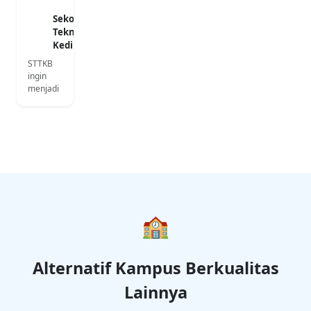
Sekolah Tinggi
Teknologi
Kedirgantaraan
STTKB
ingin
menjadi
Pusat
keunggu
lan pada
spesifika
si
Kedirgan
taraan
pada
target
tahun
🏫
2025
Alternatif Kampus Berkualitas
Lainnya