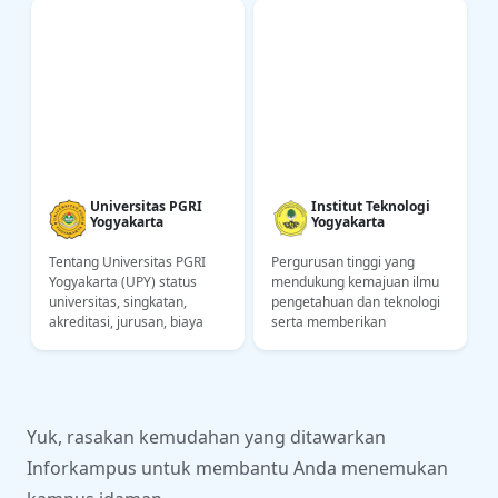
Universitas PGRI
Institut Teknologi
Yogyakarta
Yogyakarta
Tentang Universitas PGRI
Pergurusan tinggi yang
Yogyakarta (UPY) status
mendukung kemajuan ilmu
,
universitas, singkatan,
pengetahuan dan teknologi
akreditasi, jurusan, biaya
serta memberikan
kuliah, lokasi kampus.
konstribusi kepada bangsa
Informasi untuk calon
Indonesia dalam bidang
mahasiswa UPY
industri dan ekonomi
Yuk, rasakan kemudahan yang ditawarkan
Inforkampus untuk membantu Anda menemukan