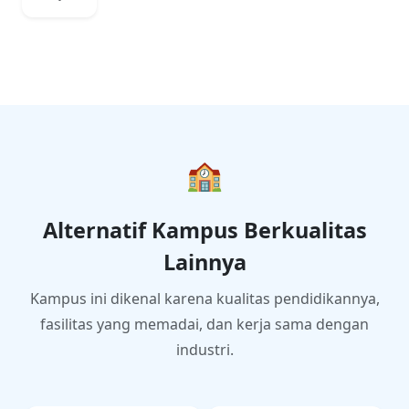
Pusat
keunggu
lan pada
spesifika
si
Kedirgan
taraan
pada
target
tahun
🏫
2025
Alternatif Kampus Berkualitas
Lainnya
Kampus ini dikenal karena kualitas pendidikannya,
fasilitas yang memadai, dan kerja sama dengan
industri.