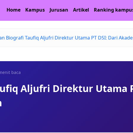
Home
Kampus
Jurusan
Artikel
Ranking kampu
dan Biografi Taufiq Aljufri Direktur Utama PT DSI: Dari Akade
 menit baca
aufiq Aljufri Direktur Utama 
h