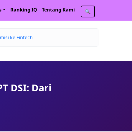
s
Ranking IQ
Tentang Kami
🔍
misi ke Fintech
PT DSI: Dari