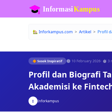
🏡
Inforkampus.com
Artikel
Profil 
🕓 10 February 2026
· ⏱️ 3
🔶 Sosok Inspiratif
Profil dan Biografi T
Akademisi ke Fintec
Inforkampus
I