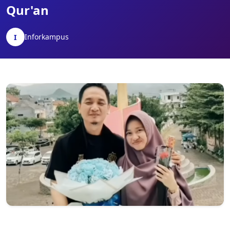
Qur'an
Inforkampus
I