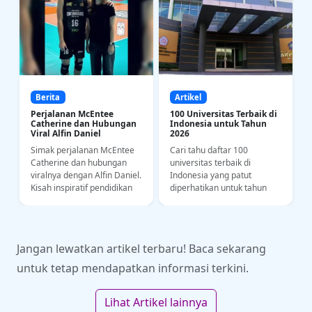
Berita
Artikel
Perjalanan McEntee
100 Universitas Terbaik di
Catherine dan Hubungan
Indonesia untuk Tahun
Viral Alfin Daniel
2026
Simak perjalanan McEntee
Cari tahu daftar 100
a
Catherine dan hubungan
universitas terbaik di
i
viralnya dengan Alfin Daniel.
Indonesia yang patut
Kisah inspiratif pendidikan
diperhatikan untuk tahun
bahasa dan kedisiplinan
2026. Yuk intip riwayat
olahraga di kancah SEA
akademi dan kampus
Games.
impianmu di sini!
Jangan lewatkan artikel terbaru! Baca sekarang
untuk tetap mendapatkan informasi terkini.
Lihat Artikel lainnya