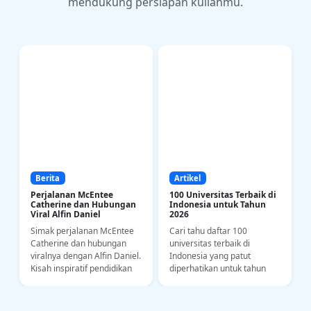
mendukung persiapan kuliahmu.
Berita
Artikel
Perjalanan McEntee
100 Universitas Terbaik di
Catherine dan Hubungan
Indonesia untuk Tahun
Viral Alfin Daniel
2026
Simak perjalanan McEntee
Cari tahu daftar 100
a
Catherine dan hubungan
universitas terbaik di
i
viralnya dengan Alfin Daniel.
Indonesia yang patut
Kisah inspiratif pendidikan
diperhatikan untuk tahun
bahasa dan kedisiplinan
2026. Yuk intip riwayat
olahraga di kancah SEA
akademi dan kampus
Games.
impianmu di sini!