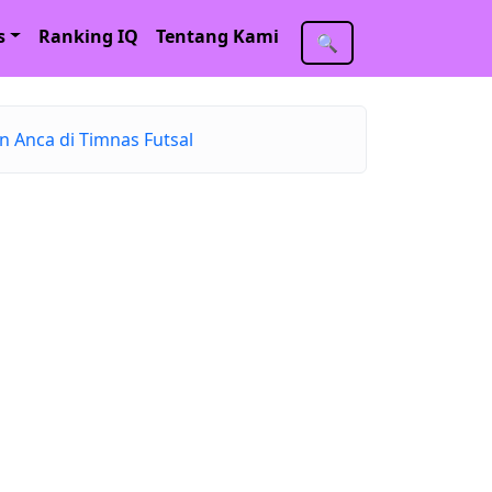
s
Ranking IQ
Tentang Kami
🔍
an Anca di Timnas Futsal