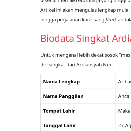
dikenal memiliki etos kerja yang tinggi 
Artikel ini akan mengulas lengkap mulai 
hingga perjalanan karir sang
flank
andala
Biodata Singkat Ard
Untuk mengenal lebih dekat sosok "mesin
diri singkat dari Ardiansyah Nur:
Nama Lengkap
Ardia
Nama Panggilan
Anca
Tempat Lahir
Makas
Tanggal Lahir
27 Ag