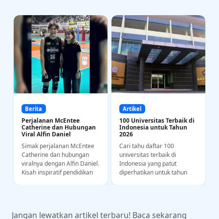
Berita
Artikel
Perjalanan McEntee
100 Universitas Terbaik di
Catherine dan Hubungan
Indonesia untuk Tahun
Viral Alfin Daniel
2026
Simak perjalanan McEntee
Cari tahu daftar 100
a
Catherine dan hubungan
universitas terbaik di
i
viralnya dengan Alfin Daniel.
Indonesia yang patut
Kisah inspiratif pendidikan
diperhatikan untuk tahun
bahasa dan kedisiplinan
2026. Yuk intip riwayat
olahraga di kancah SEA
akademi dan kampus
Games.
impianmu di sini!
Jangan lewatkan artikel terbaru! Baca sekarang