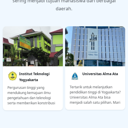
sering menjadi tujuan mahasiswa dari berbagai
daerah.
Institut Teknologi
Universitas Alma Ata
Yogyakarta
Tertarik untuk melanjutkan
Pergurusan tinggi yang
pendidikan tinggi di Yogyakarta?
mendukung kemajuan ilmu
Universitas Alma Ata bisa
pengetahuan dan teknologi
menjadi salah satu pilihan. Mari
serta memberikan konstribusi
kita ulas berbagai informasi
kepada bangsa Indonesia
penting mengenai universitas
dalam bidang industri dan
ini
ekonomi