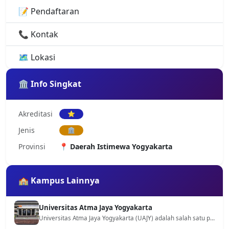
📝 Pendaftaran
📞 Kontak
🗺️ Lokasi
🏛️ Info Singkat
Akreditasi
⭐
Jenis
🏛️
Provinsi
📍 Daerah Istimewa Yogyakarta
🏫 Kampus Lainnya
Universitas Atma Jaya Yogyakarta
Universitas Atma Jaya Yogyakarta (UAJY) adalah salah satu perguruan tinggi swasta terkemuka di Indonesia, dikenal dengan reputasinya yang baik dan lulusan berkualitas. Berlokasi di kota pelajar Yogyakarta, UAJY menarik minat banyak calon mahasiswa dari berbagai daerah. Mari kita selami lebih jauh mengenai profil lengkap universitas ini