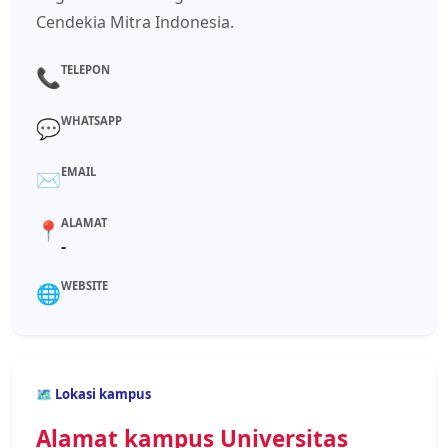
Cendekia Mitra Indonesia.
TELEPON
📞
WHATSAPP
💬
EMAIL
✉️
ALAMAT
📍
-
WEBSITE
🌐
🗺️ Lokasi kampus
Alamat kampus Universitas