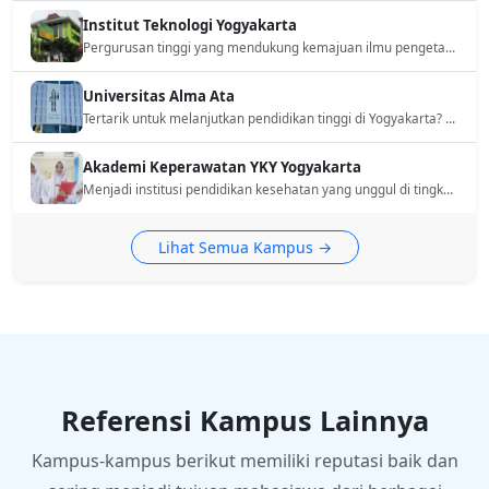
Institut Teknologi Yogyakarta
Pergurusan tinggi yang mendukung kemajuan ilmu pengetahuan dan teknologi serta memberikan konstribusi kepada bangsa Indonesia dalam bidang industri dan ekonomi
Universitas Alma Ata
Tertarik untuk melanjutkan pendidikan tinggi di Yogyakarta? Universitas Alma Ata bisa menjadi salah satu pilihan. Mari kita ulas berbagai informasi penting mengenai universitas ini
Akademi Keperawatan YKY Yogyakarta
Menjadi institusi pendidikan kesehatan yang unggul di tingkat nasional pada tahun 2039
Lihat Semua Kampus →
Referensi Kampus Lainnya
Kampus-kampus berikut memiliki reputasi baik dan