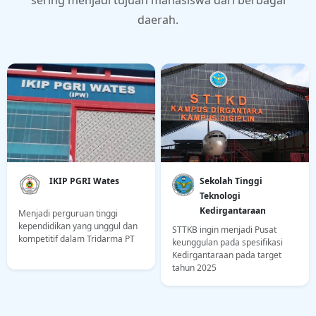
sering menjadi tujuan mahasiswa dari berbagai
daerah.
Sekolah Tinggi
Sekolah Tinggi Ilmu
Teknologi
Kesehatan Surya
Kedirgantaraan
Global Yogyakarta
STTKB ingin menjadi Pusat
Perguruan tinggi yang fokus
keunggulan pada spesifikasi
pada bidang kesehatan untuk
Kedirgantaraan pada target
menanamkan integritas pada
tahun 2025
pendidikan dan nilai-nilai
agama Islam dengan ilmu
pengetahuan dan keterampilan
pada konsentrasi kesehatan.