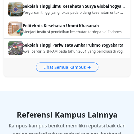
Sekolah Tinggi Ilmu Kesehatan Surya Global Yogyakarta
Perguruan tinggi yang fokus pada bidang kesehatan untuk menanamkan integritas pada pendidikan dan nilai-nilai agama Islam dengan ilmu pengetahuan dan keterampilan pada konsentrasi kesehatan.
Politeknik Kesehatan Ummi Khasanah
Menjadi institusi pendidikan kesehatan terdepan di Indonesia dengan standar global, berkomitmen mencetak tenaga profesional yang kompeten, berintegritas, serta berlandaskan nilai spiritual dan budaya.
Sekolah Tinggi Pariwisata Ambarrukmo Yogyakarta
Awal berdiri STIPRAM pada tahun 2001 yang berlokasi di Yogyakarta. STIPRAM berfokus pada bidang pariwisata khususnya unutk bidang perhotelan dan pariwisata global.
Lihat Semua Kampus →
Referensi Kampus Lainnya
Kampus-kampus berikut memiliki reputasi baik dan