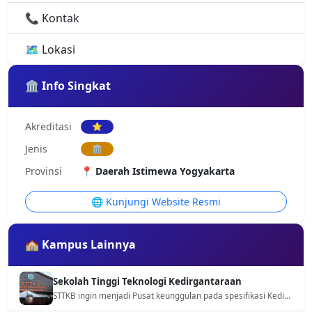
📞 Kontak
🗺️ Lokasi
🏛️ Info Singkat
Akreditasi
⭐
Jenis
🏛️
Provinsi
📍 Daerah Istimewa Yogyakarta
🌐 Kunjungi Website Resmi
🏫 Kampus Lainnya
Sekolah Tinggi Teknologi Kedirgantaraan
STTKB ingin menjadi Pusat keunggulan pada spesifikasi Kedirgantaraan pada target tahun 2025