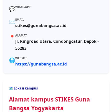
WHATSAPP
💬
EMAIL
✉️
stikes@gunabangsa.ac.id
ALAMAT
📍
Jl. Ringroad Utara, Condongcatur, Depok -
55283
WEBSITE
🌐
https://gunabangsa.ac.id
🗺️ Lokasi kampus
Alamat kampus STIKES Guna
Bangsa Yogyakarta