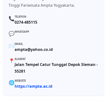
Tinggi Pariwisata Ampta Yogyakarta.
TELEPON
📞
0274-485115
WHATSAPP
💬
EMAIL
✉️
ampta@yahoo.co.id
ALAMAT
📍
Jalan Tempel Catur Tunggal Depok Sleman -
55281
WEBSITE
🌐
https://ampta.ac.id