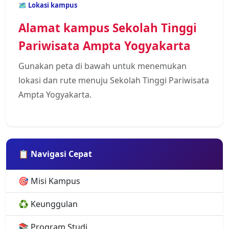
🗺️ Lokasi kampus
Alamat kampus Sekolah Tinggi
Pariwisata Ampta Yogyakarta
Gunakan peta di bawah untuk menemukan
lokasi dan rute menuju Sekolah Tinggi Pariwisata
Ampta Yogyakarta.
📋 Navigasi Cepat
🎯 Misi Kampus
♻️ Keunggulan
📚 Program Studi