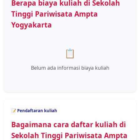
Berapa biaya kuliah di Sekolah
Tinggi Pariwisata Ampta
Yogyakarta
📋
Belum ada informasi biaya kuliah
📝 Pendaftaran kuliah
Bagaimana cara daftar kuliah di
Sekolah Tinggi Pariwisata Ampta