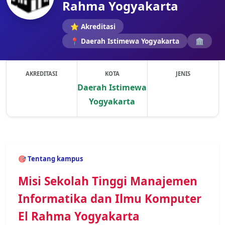
Rahma Yogyakarta
⭐ Akreditasi
📍 Daerah Istimewa Yogyakarta
🏛️
AKREDITASI
KOTA
JENIS
Daerah Istimewa
Yogyakarta
Previous
Next
🎯 Tentang kampus
Misi Sekolah Tinggi Manajemen
Informatika dan Ilmu Komputer
El Rahma Yogyakarta