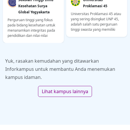
Kesehatan Surya
Proklamasi 45
Global Yogyakarta
Universitas Proklamasi 45 atau
yang sering disingkat UNP 45,
Perguruan tinggi yang fokus
adalah salah satu perguruan
pada bidang kesehatan untuk
tinggi swasta yang memiliki
menanamkan integritas pada
sejarah panjang di Yogyakarta.
pendidikan dan nilai-nilai
Kampus ini didirikan dengan
agama Islam dengan ilmu
semangat Proklamasi
pengetahuan dan keterampilan
Kemerdekaan Indonesia,
pada konsentrasi kesehatan.
bertujuan mencetak generasi
Yuk, rasakan kemudahan yang ditawarkan
muda berkarakter dan
berintegritas. Bagi calon
Inforkampus untuk membantu Anda menemukan
mahasiswa, penting untuk
kampus idaman.
mengetahui profil lengkap UNP
45
Lihat kampus lainnya