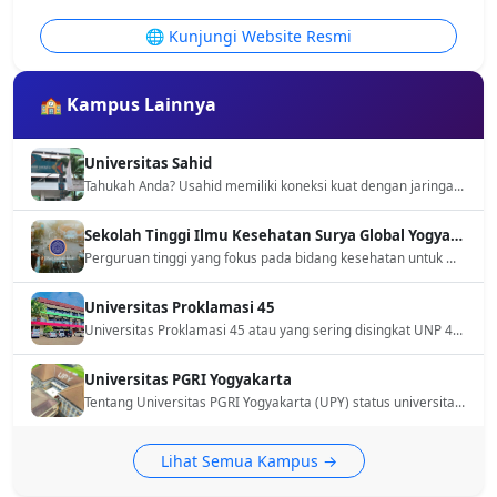
🌐 Kunjungi Website Resmi
🏫 Kampus Lainnya
Universitas Sahid
Tahukah Anda? Usahid memiliki koneksi kuat dengan jaringan Sahid Group, memudahkan internship dan karier lulusan di bidang Hospitaliti, Bisnis, & Komunikasi. Akreditasi Baik Sekali menjamin kualitas Anda
Sekolah Tinggi Ilmu Kesehatan Surya Global Yogyakarta
Perguruan tinggi yang fokus pada bidang kesehatan untuk menanamkan integritas pada pendidikan dan nilai-nilai agama Islam dengan ilmu pengetahuan dan keterampilan pada konsentrasi kesehatan.
Universitas Proklamasi 45
Universitas Proklamasi 45 atau yang sering disingkat UNP 45, adalah salah satu perguruan tinggi swasta yang memiliki sejarah panjang di Yogyakarta. Kampus ini didirikan dengan semangat Proklamasi Kemerdekaan Indonesia, bertujuan mencetak generasi muda berkarakter dan berintegritas. Bagi calon mahasiswa, penting untuk mengetahui profil lengkap UNP 45
Universitas PGRI Yogyakarta
Tentang Universitas PGRI Yogyakarta (UPY) status universitas, singkatan, akreditasi, jurusan, biaya kuliah, lokasi kampus. Informasi untuk calon mahasiswa UPY
Lihat Semua Kampus →