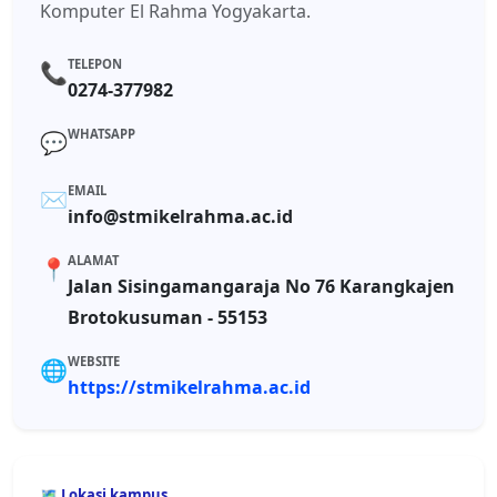
Komputer El Rahma Yogyakarta.
TELEPON
📞
0274-377982
WHATSAPP
💬
EMAIL
✉️
info@stmikelrahma.ac.id
ALAMAT
📍
Jalan Sisingamangaraja No 76 Karangkajen
Brotokusuman - 55153
WEBSITE
🌐
https://stmikelrahma.ac.id
🗺️ Lokasi kampus