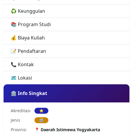
♻️ Keunggulan
📚 Program Studi
💰 Biaya Kuliah
📝 Pendaftaran
📞 Kontak
🗺️ Lokasi
🏛️ Info Singkat
Akreditasi
⭐
Jenis
🏛️
Provinsi
📍 Daerah Istimewa Yogyakarta