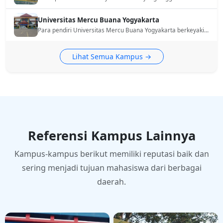
Universitas Mercu Buana Yogyakarta
Para pendiri Universitas Mercu Buana Yogyakarta berkeyakinan bahwa kebahagiaan dan kesejahteraan adalah rahmat Allah SWT dan merupakan cita-cita semua umat manusia. Oleh karena itu Universitas Mercu Buana Yogyakarta berusaha ikut andil membantu masyarakat Indonesia umumnya untuk mewujudkan cita-cita tersebut melalui penyelenggaraan pendidikan, pengajaran, penelitian dan pengabdian pada masyarakat.
Lihat Semua Kampus →
Referensi Kampus Lainnya
Kampus-kampus berikut memiliki reputasi baik dan
sering menjadi tujuan mahasiswa dari berbagai
daerah.