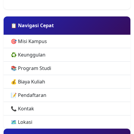
📋 Navigasi Cepat
🎯 Misi Kampus
♻️ Keunggulan
📚 Program Studi
💰 Biaya Kuliah
📝 Pendaftaran
📞 Kontak
🗺️ Lokasi