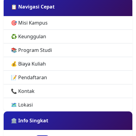
📋 Navigasi Cepat
🎯 Misi Kampus
♻️ Keunggulan
📚 Program Studi
💰 Biaya Kuliah
📝 Pendaftaran
📞 Kontak
🗺️ Lokasi
🏛️ Info Singkat