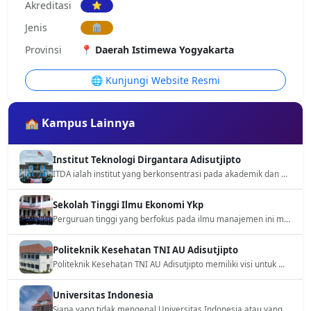
Akreditasi
⭐
Jenis
🏛️
Provinsi
📍 Daerah Istimewa Yogyakarta
🌐 Kunjungi Website Resmi
🏫 Kampus Lainnya
Institut Teknologi Dirgantara Adisutjipto
ITDA ialah institut yang berkonsentrasi pada akademik dan pengembangan sumber daya manusia yang berfokus pada bidang dirgantara, khususnya tentang teknologi penerbangan, kedirgantaraan, serta rekayasa teknik terkait industri penerbangan.
Sekolah Tinggi Ilmu Ekonomi Ykp
Perguruan tinggi yang berfokus pada ilmu manajemen ini menjadi pusat keunggulan. Ilmu kewirausahaan dan akutansi mampu bersaing pada tingkat nasional dan profesional
Politeknik Kesehatan TNI AU Adisutjipto
Politeknik Kesehatan TNI AU Adisutjipto memiliki visi untuk menjadi institusi pendidikan terdepan dalam menghasilkan tenaga kesehatan yang kompeten dan profesional, khususnya dalam bidang ilmu kesehatan terapan dengan fokus pada kesehatan penerbangan.
Universitas Indonesia
Siapa yang tidak mengenal Universitas Indonesia atau yang akrab disapa UI? Sebagai salah satu perguruan tinggi tertua dan paling prestisius di tanah air, UI menjadi impian bagi ribuan siswa SMA setiap tahunnya. Mengenakan &quot;Jaket Kuning&quot; bukan hanya soal kebanggaan, tetapi juga tentang kualitas pendidikan kelas dunia