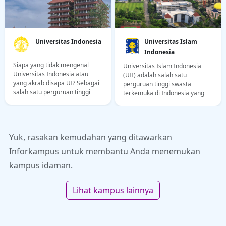
Universitas Indonesia
Universitas Islam
Indonesia
Siapa yang tidak mengenal
Universitas Islam Indonesia
Universitas Indonesia atau
(UII) adalah salah satu
yang akrab disapa UI? Sebagai
perguruan tinggi swasta
salah satu perguruan tinggi
terkemuka di Indonesia yang
tertua dan paling prestisius di
kerap menjadi pilihan favorit
tanah air, UI menjadi impian
calon mahasiswa. Artikel ini
bagi ribuan siswa SMA setiap
akan mengupas tuntas
tahunnya. Mengenakan
berbagai aspek penting
Yuk, rasakan kemudahan yang ditawarkan
&quot;Jaket Kuning&quot;
mengenai UII, mulai dari
bukan hanya soal kebanggaan,
statusnya, lokasi, biaya kuliah,
Inforkampus untuk membantu Anda menemukan
tetapi juga tentang kualitas
jurusan, sistem penilaian,
kampus idaman.
pendidikan kelas dunia
hingga reputasinya di kancah
nasional maupun internasional
Lihat kampus lainnya