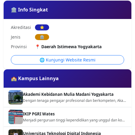
🏛️ Info Singkat
Akreditasi
⭐
Jenis
🏛️
Provinsi
📍 Daerah Istimewa Yogyakarta
🌐 Kunjungi Website Resmi
🏫 Kampus Lainnya
Akademi Kebidanan Mulia Madani Yogyakarta
Dengan tenaga pengajar profesional dan berkompeten, Akademi Kebidanan telah menghasilkan banyak lulusan yang siap berkarier di bidang kesehatan. Kami menerapkan metode pembelajaran yang sistematis dan berbasis praktik untuk memastikan kesiapan mahasiswa secara maksimal
IKIP PGRI Wates
Menjadi perguruan tinggi kependidikan yang unggul dan kompetitif dalam Tridarma PT
Universitas Teknologi Digital Indonesia