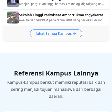
Menjadi perguruan tinggi berbasis teknologi digital yang unggul dan adaptif, berwawasan global, dan berbudi pekerti luhur berlandaskan Pancasila
Sekolah Tinggi Pariwisata Ambarrukmo Yogyakarta
Awal berdiri STIPRAM pada tahun 2001 yang berlokasi di Yogyakarta. STIPRAM berfokus pada bidang pariwisata khususnya unutk bidang perhotelan dan pariwisata global.
Lihat Semua Kampus →
Referensi Kampus Lainnya
Kampus-kampus berikut memiliki reputasi baik dan
sering menjadi tujuan mahasiswa dari berbagai
daerah.