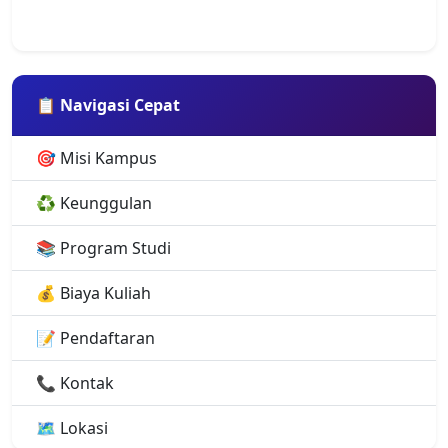
📋 Navigasi Cepat
🎯 Misi Kampus
♻️ Keunggulan
📚 Program Studi
💰 Biaya Kuliah
📝 Pendaftaran
📞 Kontak
🗺️ Lokasi