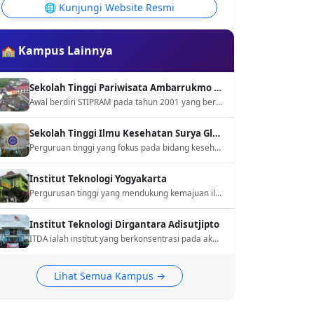
🌐 Kunjungi Website Resmi
🏫 Kampus Lainnya
Sekolah Tinggi Pariwisata Ambarrukmo Yogyakarta
Awal berdiri STIPRAM pada tahun 2001 yang berlokasi di Yogyakarta. STIPRAM berfokus pada bidang pariwisata khususnya unutk bidang perhotelan dan pariwisata global.
Sekolah Tinggi Ilmu Kesehatan Surya Global Yogyakarta
Perguruan tinggi yang fokus pada bidang kesehatan untuk menanamkan integritas pada pendidikan dan nilai-nilai agama Islam dengan ilmu pengetahuan dan keterampilan pada konsentrasi kesehatan.
Institut Teknologi Yogyakarta
Pergurusan tinggi yang mendukung kemajuan ilmu pengetahuan dan teknologi serta memberikan konstribusi kepada bangsa Indonesia dalam bidang industri dan ekonomi
Institut Teknologi Dirgantara Adisutjipto
ITDA ialah institut yang berkonsentrasi pada akademik dan pengembangan sumber daya manusia yang berfokus pada bidang dirgantara, khususnya tentang teknologi penerbangan, kedirgantaraan, serta rekayasa teknik terkait industri penerbangan.
Lihat Semua Kampus →