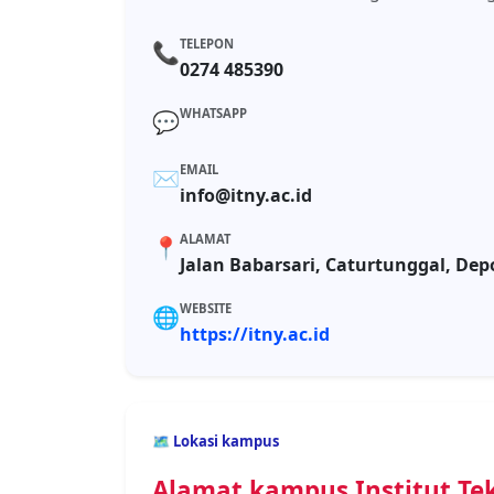
TELEPON
📞
0274 485390
WHATSAPP
💬
EMAIL
✉️
info@itny.ac.id
ALAMAT
📍
Jalan Babarsari, Caturtunggal, Dep
WEBSITE
🌐
https://itny.ac.id
🗺️ Lokasi kampus
Alamat kampus Institut Te