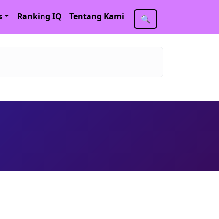
s
Ranking IQ
Tentang Kami
🔍