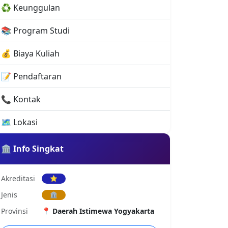
♻️ Keunggulan
📚 Program Studi
💰 Biaya Kuliah
📝 Pendaftaran
📞 Kontak
🗺️ Lokasi
🏛️ Info Singkat
Akreditasi
⭐
Jenis
🏛️
Provinsi
📍 Daerah Istimewa Yogyakarta