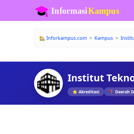
🏡
Inforkampus.com
Kampus
Insti
Institut Tekn
⭐ Akreditasi
📍 Daerah I