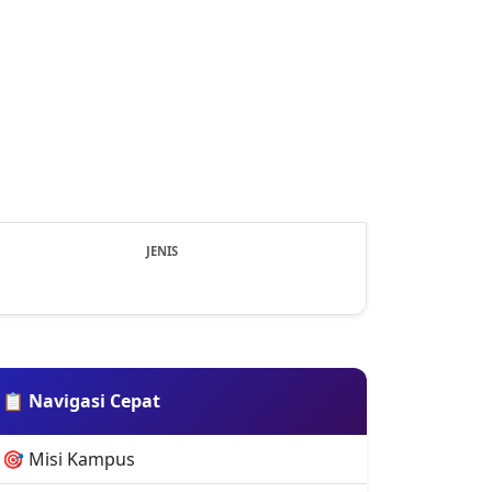
JENIS
Next
📋 Navigasi Cepat
🎯 Misi Kampus