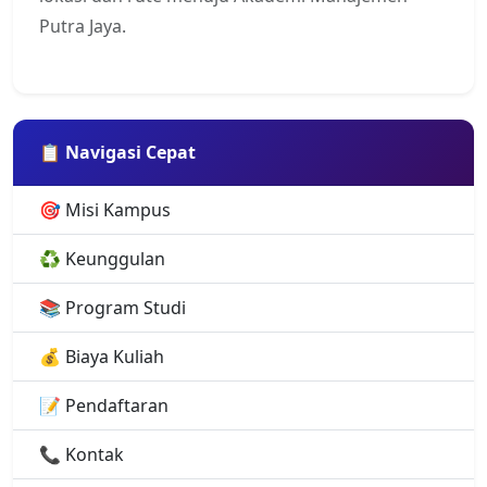
Putra Jaya.
📋 Navigasi Cepat
🎯 Misi Kampus
♻️ Keunggulan
📚 Program Studi
💰 Biaya Kuliah
📝 Pendaftaran
📞 Kontak