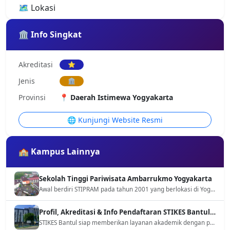
🗺️ Lokasi
🏛️ Info Singkat
Akreditasi
⭐
Jenis
🏛️
Provinsi
📍 Daerah Istimewa Yogyakarta
🌐 Kunjungi Website Resmi
🏫 Kampus Lainnya
Sekolah Tinggi Pariwisata Ambarrukmo Yogyakarta
Awal berdiri STIPRAM pada tahun 2001 yang berlokasi di Yogyakarta. STIPRAM berfokus pada bidang pariwisata khususnya unutk bidang perhotelan dan pariwisata global.
Profil, Akreditasi & Info Pendaftaran STIKES Bantul 2026
STIKES Bantul siap memberikan layanan akademik dengan profesional dan menciptakan lulusan yang unggul pada bidang kesehatan.