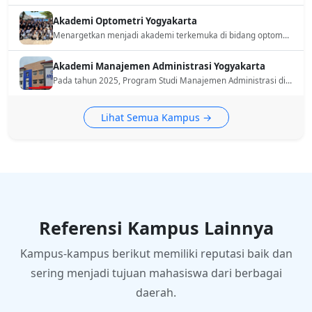
Akademi Optometri Yogyakarta
Menargetkan menjadi akademi terkemuka di bidang optometri yang profesional, berprestasi, berlandaskan nilai-nilai religius, serta berjiwa wirausaha di Yogyakarta pada tahun 2032.
Akademi Manajemen Administrasi Yogyakarta
Pada tahun 2025, Program Studi Manajemen Administrasi di AMA Yogyakarta akan berkembang menjadi program studi unggulan di tingkat regional, dengan fokus pada profesionalisme, nilai-nilai agama, dan pengembangan keterampilan kewirausahaan mandiri.
Lihat Semua Kampus →
Referensi Kampus Lainnya
Kampus-kampus berikut memiliki reputasi baik dan
sering menjadi tujuan mahasiswa dari berbagai
daerah.