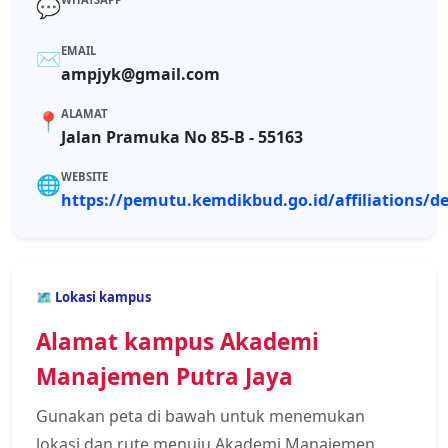
💬
EMAIL
✉️
ampjyk@gmail.com
ALAMAT
📍
Jalan Pramuka No 85-B - 55163
WEBSITE
🌐
https://pemutu.kemdikbud.go.id/affiliations/de
🗺️ Lokasi kampus
Alamat kampus Akademi
Manajemen Putra Jaya
Gunakan peta di bawah untuk menemukan
lokasi dan rute menuju Akademi Manajemen